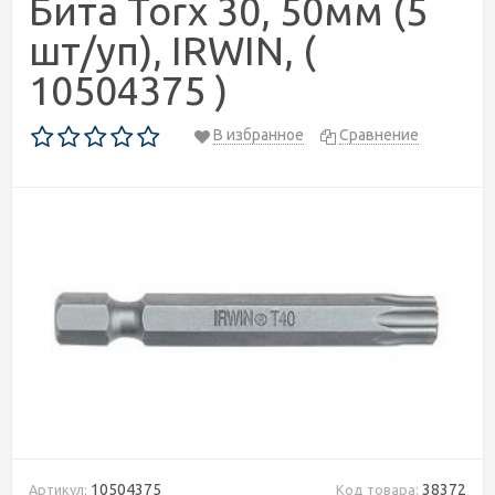
Бита Torx 30, 50мм (5
шт/уп), IRWIN, (
10504375 )
В избранное
Сравнение
10504375
38372
Артикул:
Код товара: