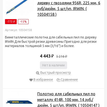
дереву с гвоздями 956R, 225 мм, 6
зуб/дюйм, 5 шт/уп, IRWIN, (
10504158 )
-773
-15%
₽
Артикул: 10504158
Биметаллические полотна для сабельных пил по дереву
IRWIN Для быстрой резки древесины Пригодно для резки
материалов толщиной 5 мм (3/16”) и более.
4 443
₽
5 216
₽
Нет в наличии
Быстрый просмотр
В избранное
Сравнение
Полотно для сабельных пил по
металлу 414R, 100 мм, 14 зуб./
дюйм, 5 шт/уп, IRWIN, ( 10504147 )