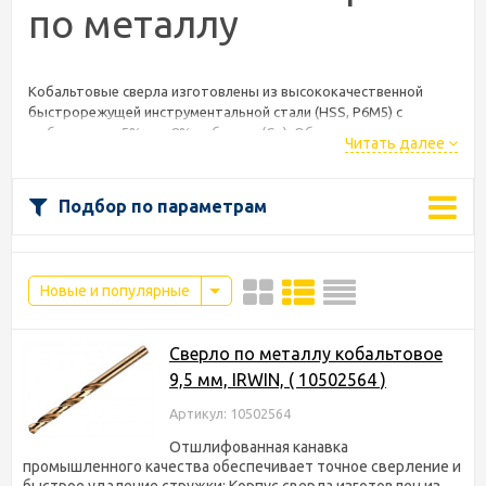
по металлу
Кобальтовые сверла изготовлены из высококачественной
быстрорежущей инструментальной стали (HSS, Р6М5) с
добавлением 5% или 8% кобальта (Co). Обычно темножелтого
Читать далее
или золотистого цвета.
Кобальтовые сверла идеально подходят для сверления
Подбор по параметрам
нержавеющей стали и других твердых сортов сталей.
Добавление кобальта увеличивает "красностойкость" стали,
она более устойчива к перегреву и благодаря термостойкости
срок службы выше, чем у обычных сверл. Однако в любом
Новые и популярные
случае при сверлении необходимо использовать охлаждение.
Угол заточки у кобальтовых сверл 135 градусов, профиль
вышлифованный, клас точности A1.
Сверло по металлу кобальтовое
9,5 мм, IRWIN, ( 10502564 )
Артикул: 10502564
Отшлифованная канавка
промышленного качества обеспечивает точное сверление и