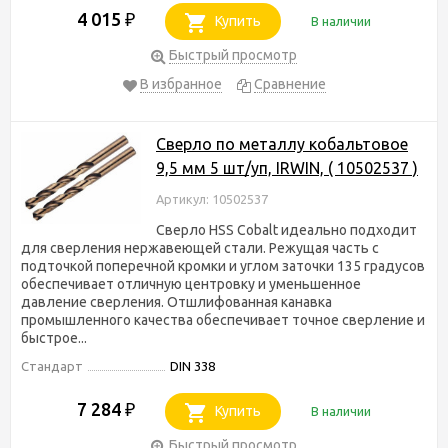
4 015
₽
Купить
В наличии
Быстрый просмотр
В избранное
Сравнение
Сверло по металлу кобальтовое
9,5 мм 5 шт/уп, IRWIN, ( 10502537 )
Артикул: 10502537
Сверло HSS Cobalt идеально подходит
для сверления нержавеющей стали. Режущая часть с
подточкой поперечной кромки и углом заточки 135 градусов
обеспечивает отличную центровку и уменьшенное
давление сверления. Отшлифованная канавка
промышленного качества обеспечивает точное сверление и
быстрое...
Стандарт
DIN 338
7 284
₽
Купить
В наличии
Быстрый просмотр