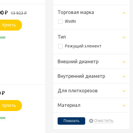
00
Торговая марка
₽
13 923
₽
IRWIN
Купить
Тип
чии
Режущий элемент
Внешний диаметр
Внутренний диаметр
Для плиткорезов
0
₽
Материал
Купить
чии
Очистить