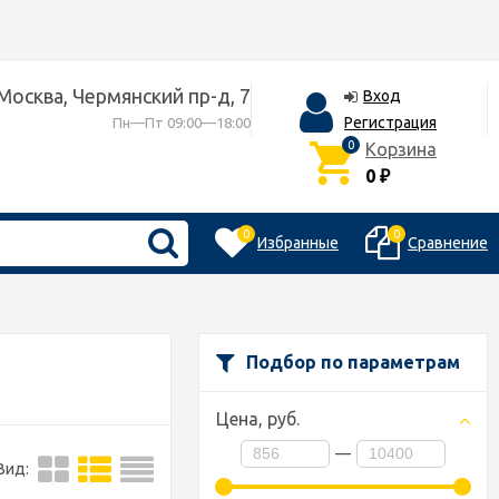
 Москва, Чермянский пр-д, 7
Вход
Регистрация
Пн—Пт 09:00—18:00
0
Корзина
0
₽
0
0
Избранные
Сравнение
Подбор по параметрам
Цена,
руб.
—
Вид: