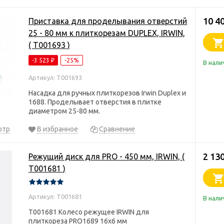
10 4
Приставка для проделывания отверстий
25 - 80 мм к плиткорезам DUPLEX, IRWIN,
( T001693 )
-3 523
-25%
₽
В нали
Артикул: T001693
Насадка для ручных плиткорезов Irwin Duplex и
1688. Проделывает отверстия в плитке
диаметром 25-80 мм.
отр
В избранное
Сравнение
2 13
Режущий диск для PRO - 450 мм, IRWIN, (
T001681 )
Артикул: T001681
В нали
T001681 Колесо режущее IRWIN для
плиткореза PRO1689 16х6 мм