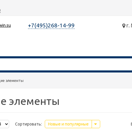
з
+7(495)268-14-99
г.
win.su
ие элементы
е элементы
Сортировать:
Новые и популярные