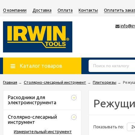
О компании
Доставка
Оплата
Контакты
Оплатить зака
info@ir
Каталог товаров
Главная
→
Столярно-слесарный инструмент
→
Плиткорезы
→
Режущ
Расходники для
Режущи
электроинструмента
Столярно-слесарный
инструмент
Показывать по:
Измерительный инструмент