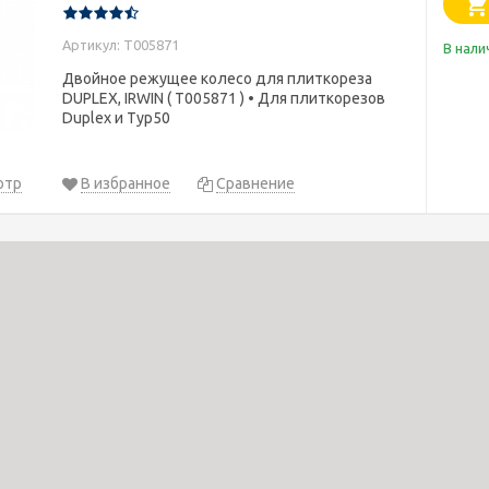
Артикул: T005871
В нали
Двойное режущее колесо для плиткореза
DUPLEX, IRWIN ( T005871 ) • Для плиткорезов
Duplex и Typ50
отр
В избранное
Сравнение