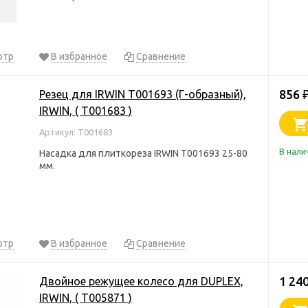
отр
В избранное
Сравнение
856
Резец для IRWIN T001693 (Г-образный),
IRWIN, ( T001683 )
Артикул: T001683
В нали
Насадка для плиткореза IRWIN T001693 25-80
мм.
отр
В избранное
Сравнение
1 24
Двойное режущее колесо для DUPLEX,
IRWIN, ( T005871 )