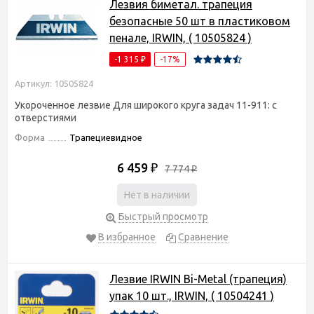
Лезвия биметал. трапеция
безопасные 50 шт в пластиковом
пенале, IRWIN, ( 10505824 )
-1 315
-17%
₽
Артикул: 10505824
Укороченное лезвие Для широкого круга задач 11-911: с
отверстиями
Форма
Трапециевидное
6 459
₽
7 774
₽
Нет в наличии
Быстрый просмотр
В избранное
Сравнение
Лезвие IRWIN Bi-Metal (трапеция)
упак 10 шт., IRWIN, ( 10504241 )