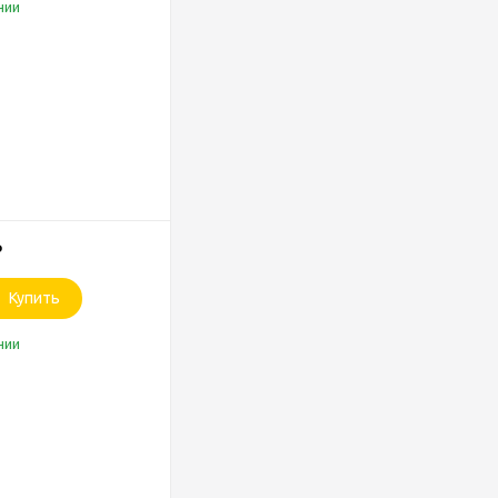
чии
₽
Купить
чии