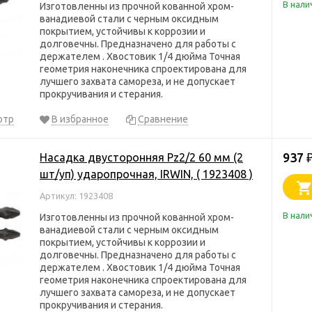
В нали
Изготовленны из прочной кованной хром-
ванадиевой стали с черным оксидным
покрытием, устойчивы к коррозии и
долговечны. Предназначено для работы с
держателем . Хвостовик 1/4 дюйма Точная
геометрия наконечника спроектирована для
лучшего захвата самореза, и не допускает
прокручивания и стерания.
отр
В избранное
Сравнение
937
Насадка двусторонняя Pz2/2 60 мм (2
шт/уп) ударопрочная, IRWIN, ( 1923408 )
Артикул: 1923408
В нали
Изготовленны из прочной кованной хром-
ванадиевой стали с черным оксидным
покрытием, устойчивы к коррозии и
долговечны. Предназначено для работы с
держателем . Хвостовик 1/4 дюйма Точная
геометрия наконечника спроектирована для
лучшего захвата самореза, и не допускает
прокручивания и стерания.