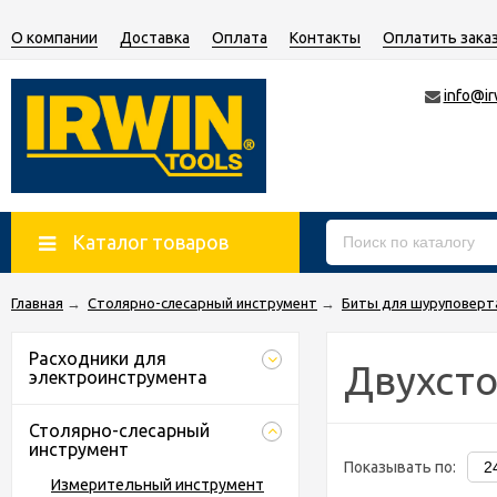
О компании
Доставка
Оплата
Контакты
Оплатить зака
info@ir
Каталог товаров
Главная
→
Столярно-слесарный инструмент
→
Биты для шуруповерт
Расходники для
Двухст
электроинструмента
Столярно-слесарный
инструмент
Показывать по:
Измерительный инструмент