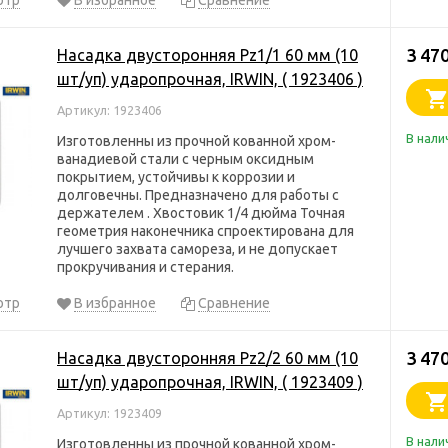
отр
В избранное
Сравнение
3 47
Насадка двусторонняя Pz1/1 60 мм (10
шт/уп) ударопрочная, IRWIN, ( 1923406 )
Артикул: 1923406
В нали
Изготовленны из прочной кованной хром-
ванадиевой стали с черным оксидным
покрытием, устойчивы к коррозии и
долговечны. Предназначено для работы с
держателем . Хвостовик 1/4 дюйма Точная
геометрия наконечника спроектирована для
лучшего захвата самореза, и не допускает
прокручивания и стерания.
отр
В избранное
Сравнение
3 47
Насадка двусторонняя Pz2/2 60 мм (10
шт/уп) ударопрочная, IRWIN, ( 1923409 )
Артикул: 1923409
В нали
Изготовленны из прочной кованной хром-