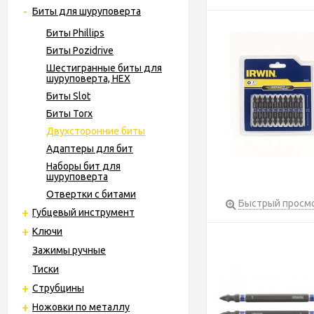
Биты для шуруповерта
Биты Phillips
Биты Pozidrive
Шестигранные биты для
шуруповерта, HEX
Биты Slot
Биты Torx
Двухсторонние биты
Адаптеры для бит
Наборы бит для
шуруповерта
Отвертки с битами
Быстрый просм
Губцевый инструмент
Ключи
Зажимы ручные
Тиски
Струбцины
Ножовки по металлу