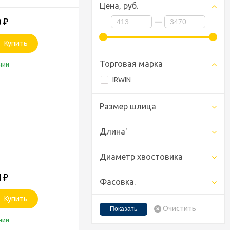
Цена,
руб.
0
—
₽
Купить
Торговая марка
чии
IRWIN
Размер шлица
Длина'
Диаметр хвостовика
4
₽
Фасовка.
Купить
Очистить
чии