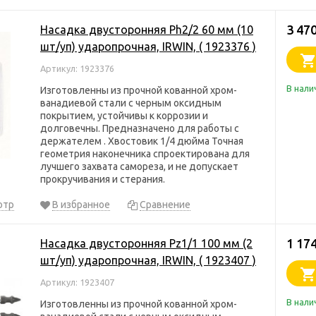
3 47
Насадка двусторонняя Ph2/2 60 мм (10
шт/уп) ударопрочная, IRWIN, ( 1923376 )
Артикул: 1923376
В нали
Изготовленны из прочной кованной хром-
ванадиевой стали с черным оксидным
покрытием, устойчивы к коррозии и
долговечны. Предназначено для работы с
держателем . Хвостовик 1/4 дюйма Точная
геометрия наконечника спроектирована для
лучшего захвата самореза, и не допускает
прокручивания и стерания.
отр
В избранное
Сравнение
1 17
Насадка двусторонняя Pz1/1 100 мм (2
шт/уп) ударопрочная, IRWIN, ( 1923407 )
Артикул: 1923407
В нали
Изготовленны из прочной кованной хром-