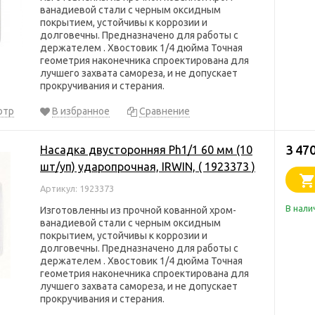
ванадиевой стали с черным оксидным
покрытием, устойчивы к коррозии и
долговечны. Предназначено для работы с
держателем . Хвостовик 1/4 дюйма Точная
геометрия наконечника спроектирована для
лучшего захвата самореза, и не допускает
прокручивания и стерания.
отр
В избранное
Сравнение
3 47
Насадка двусторонняя Ph1/1 60 мм (10
шт/уп) ударопрочная, IRWIN, ( 1923373 )
Артикул: 1923373
В нали
Изготовленны из прочной кованной хром-
ванадиевой стали с черным оксидным
покрытием, устойчивы к коррозии и
долговечны. Предназначено для работы с
держателем . Хвостовик 1/4 дюйма Точная
геометрия наконечника спроектирована для
лучшего захвата самореза, и не допускает
прокручивания и стерания.