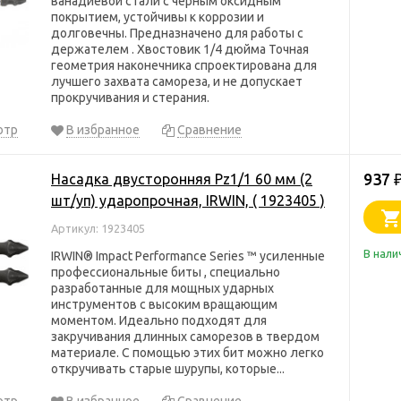
ванадиевой стали с черным оксидным
покрытием, устойчивы к коррозии и
долговечны. Предназначено для работы с
держателем . Хвостовик 1/4 дюйма Точная
геометрия наконечника спроектирована для
лучшего захвата самореза, и не допускает
прокручивания и стерания.
отр
В избранное
Сравнение
937
Насадка двусторонняя Pz1/1 60 мм (2
шт/уп) ударопрочная, IRWIN, ( 1923405 )
Артикул: 1923405
В нали
IRWIN® Impact Performance Series ™ усиленные
профессиональные биты , специально
разработанные для мощных ударных
инструментов с высоким вращающим
моментом. Идеально подходят для
закручивания длинных саморезов в твердом
материале. С помощью этих бит можно легко
откручивать старые шурупы, которые...