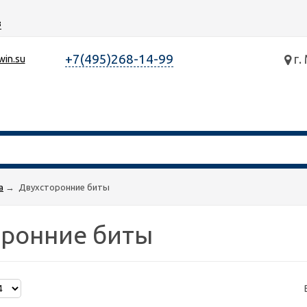
з
+7(495)268-14-99
г.
win.su
а
→
Двухсторонние биты
оронние биты