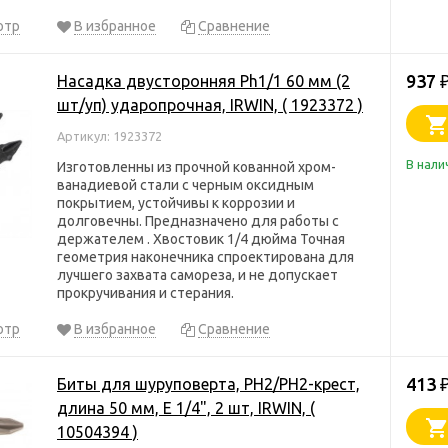
отр
В избранное
Сравнение
937
Насадка двусторонняя Ph1/1 60 мм (2
шт/уп) ударопрочная, IRWIN, ( 1923372 )
Артикул: 1923372
В нали
Изготовленны из прочной кованной хром-
ванадиевой стали с черным оксидным
покрытием, устойчивы к коррозии и
долговечны. Предназначено для работы с
держателем . Хвостовик 1/4 дюйма Точная
геометрия наконечника спроектирована для
лучшего захвата самореза, и не допускает
прокручивания и стерания.
отр
В избранное
Сравнение
413
Биты для шуруповерта, PH2/PH2-крест,
длина 50 мм, E 1/4", 2 шт, IRWIN, (
10504394 )