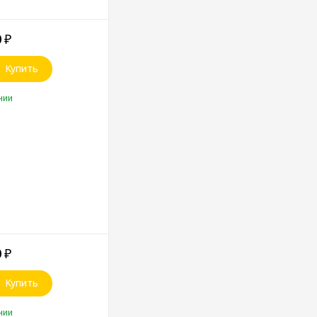
0
₽
Купить
чии
0
₽
Купить
чии