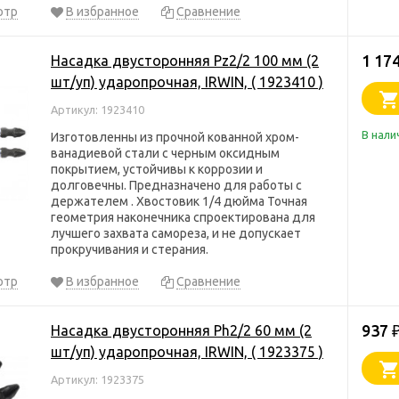
отр
В избранное
Сравнение
1 17
Насадка двусторонняя Pz2/2 100 мм (2
шт/уп) ударопрочная, IRWIN, ( 1923410 )
Артикул: 1923410
В нали
Изготовленны из прочной кованной хром-
ванадиевой стали с черным оксидным
покрытием, устойчивы к коррозии и
долговечны. Предназначено для работы с
держателем . Хвостовик 1/4 дюйма Точная
геометрия наконечника спроектирована для
лучшего захвата самореза, и не допускает
прокручивания и стерания.
отр
В избранное
Сравнение
937
Насадка двусторонняя Ph2/2 60 мм (2
шт/уп) ударопрочная, IRWIN, ( 1923375 )
Артикул: 1923375