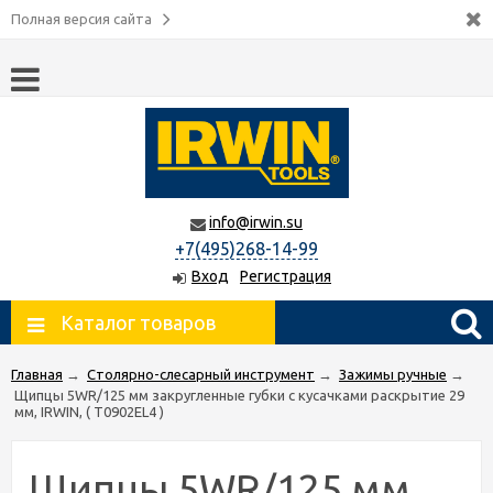
Полная версия сайта
info@irwin.su
+7(495)268-14-99
Вход
Регистрация
Каталог товаров
Главная
→
Столярно-слесарный инструмент
→
Зажимы ручные
→
Щипцы 5WR/125 мм закругленные губки с кусачками раскрытие 29
мм, IRWIN, ( T0902EL4 )
Щипцы 5WR/125 мм